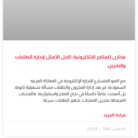
مخازن للمتاجر الالكترونية | الحل الأمثل لإدارة الطلبات
والتخزين
مع النمو المتسارع للتجارة الإلكترونية في المملكة العربية
السعودية، لم تعد إدارة المخزون والطلبات مسألة تشغيلية ثانوية،
بل أصبحت عاملًا حاسمًا في نجاح المتجر واستمراريته. فالتحديات
المرتبطة بتخزين المنتجات، تجهيز الطلبات، سرعة
قراءة المزيد
25 مارس، 2026
12:59 م