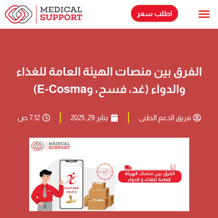
اطلب سعر
الاسئلة الشائعة
حلولنا اللوجستية
الفرق بين منصات الهيئة العامة للغذاء
والدواء (غد، فسح، وE-Cosma)
فريق الدعم الطبى
يناير 29, 2025
7:12 ص