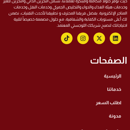
ث نوفر حلولاً متكاملة ومبتكرة لعملائنا، تشمل التخزين الذاتي والتخزين للغير
دمات هيئة الغذاء والدواء والتخليص الجمركي وخدمات النقل وخدمات
متاجر الإلكترونية. بفضل فريقنا المحترف و تطبيقنا لأحدث التقنيات، نضمن
 أعلى مستويات الكفاءة والشفافية، مع حلول مصممة خصيصاً لتلبية
تياجاتك لنصبح شريكك اللوجستي المعتمد.
لصفحات
الرئيسية
خدماتنا
اطلب السعر
مدونة