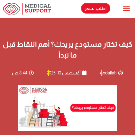
اطلب سعر
الاسئلة الشائعة
حلولنا اللوجستية
يف تختار مستودع يريحك؟ أهم النقاط قبل
ما تبدأ
Abdallah
أغسطس 10, 2025
8:44 ص